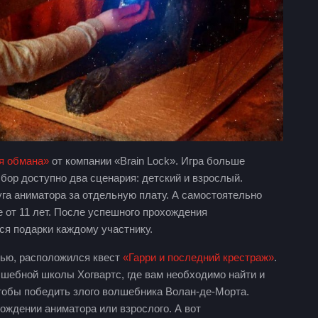
я обмана»
от компании «Brain Lock». Игра больше
бор доступно два сценария: детский и взрослый.
га аниматора за отдельную плату. А самостоятельно
 от 11 лет. После успешного прохождения
я подарки каждому участнику.
рью, расположился квест
«Гарри и последний крестраж»
.
лшебной школы Хогвартс, где вам необходимо найти и
тобы победить злого волшебника Волан-де-Морта.
ождении аниматора или взрослого. А вот