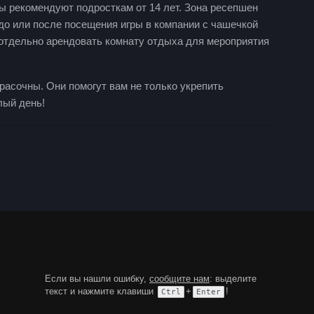
ы рекомендуют подросткам от 14 лет. Зона ресепшен
о или после посещения игры в компании с чашечкой
ь отдельно арендовать комнату отдыха для мероприятия
расочны. Они помогут вам не только укрепить
лый день!
Если вы нашли ошибку,
сообщите нам
: выделите
текст и нажмите клавиши
+
!
Ctrl
Enter