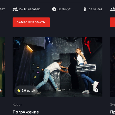
 лет
2 – 10
человек
60 минут
от 6+ лет
ЗАБРОНИРОВАТЬ
9,6
из 10
Квест
Эк
Погружение
Пр