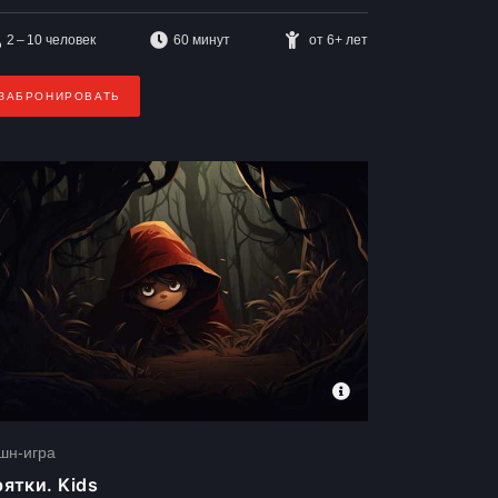
2 – 10
человек
60 минут
от 6+ лет
ЗАБРОНИРОВАТЬ
шн-игра
ятки. Kids