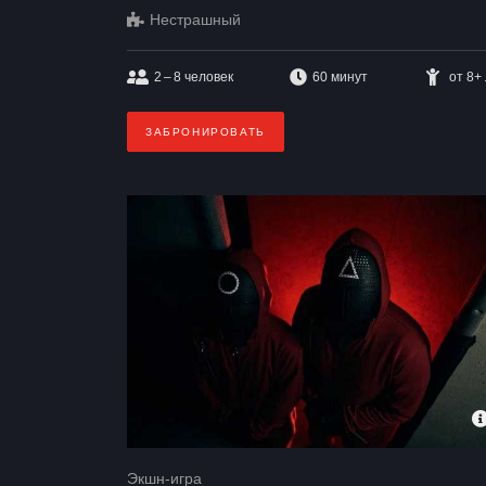
Нестрашный
2 – 8
человек
60 минут
от 8+
ЗАБРОНИРОВАТЬ
Экшн-игра