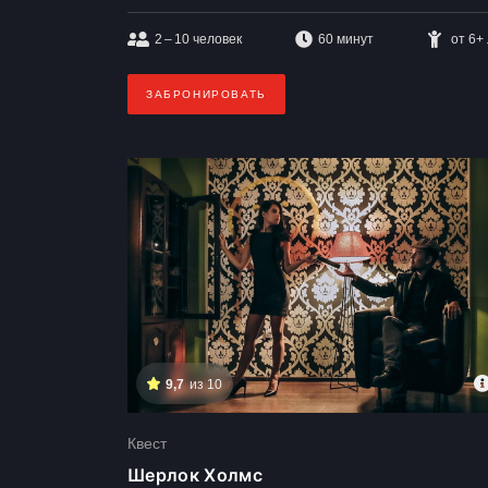
2 – 10
человек
60 минут
от 6+
ЗАБРОНИРОВАТЬ
9,7
из 10
Квест
Шерлок Холмс