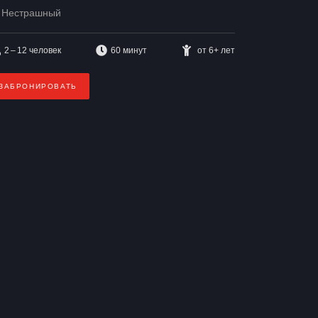
Нестрашный
2 – 12
человек
60 минут
от 6+ лет
ЗАБРОНИРОВАТЬ