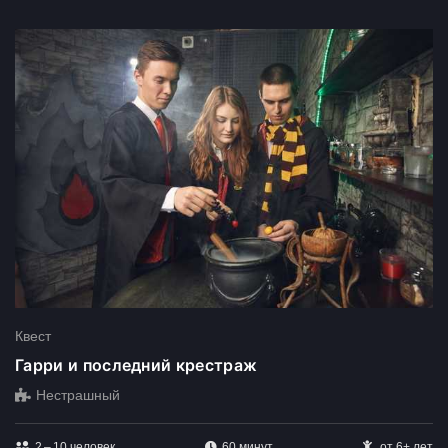
Квест
Гарри и последний крестраж
Нестрашный
2 – 10
человек
60 минут
от 6+ лет