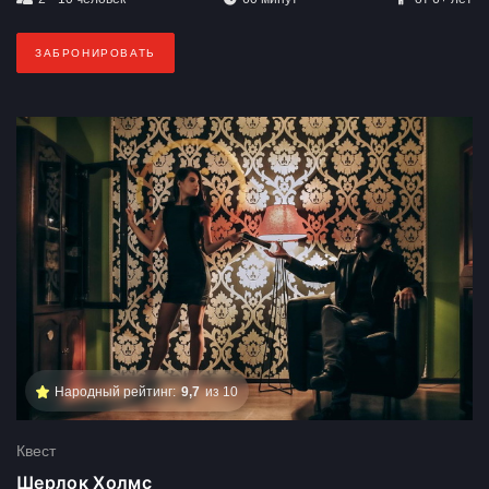
ЗАБРОНИРОВАТЬ
Народный рейтинг:
9,7
из 10
Квест
Шерлок Холмс