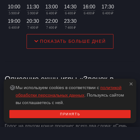
10:00
11:30
13:00
14:30
16:00
17:30
5 900 ₽
5 900 ₽
6 400 ₽
6 400 ₽
6 400 ₽
6 400 ₽
19:00
20:30
22:00
23:30
6 400 ₽
7 400 ₽
7 400 ₽
7 400 ₽
ПОКАЗАТЬ БОЛЬШЕ ДНЕЙ
Описание экшн-игры «Звонок в
×
🍪
темноте»
Мы используем cookies в соответствии с
политикой
обработки персональных данных
. Пользуясь сайтом
вы соглашаетесь с ней.
Вы не верили в существование проклятой видеозаписи,
считая ее просто городской легендой. Но все изменилось,
ПРИНЯТЬ
когда экран погас и зазвонил старый проводной телефон.
Голос на другом конце произнес всего два слова: «Семь
дней».
Контакты
Забронировать