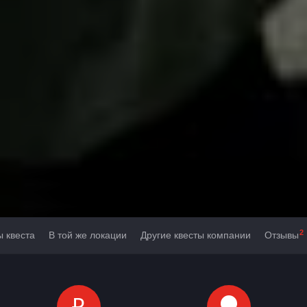
2
ы квеста
В той же локации
Другие квесты компании
Отзывы