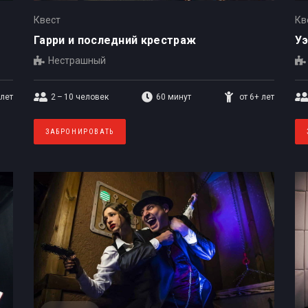
Квест
Кв
Гарри и последний крестраж
Уэ
Нестрашный
 лет
2 – 10
человек
60 минут
от 6+ лет
ЗАБРОНИРОВАТЬ