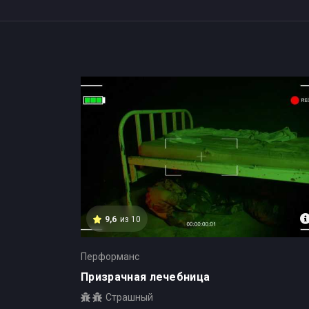
Квесты для подростков в Росто
9,6
из 10
Перформанс
Призрачная лечебница
Страшный