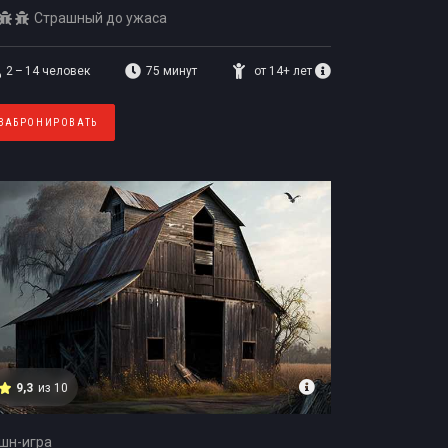
Страшный до ужаса
2 – 14
человек
75 минут
от 14+ лет
ЗАБРОНИРОВАТЬ
9,3
из 10
шн-игра