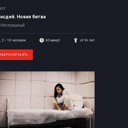
ест
нсдей. Новая битва
Нестрашный
2 – 10
человек
60 минут
от 9+ лет
ЗАБРОНИРОВАТЬ