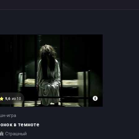
9,6
из 10
шн-игра
онок в темноте
Страшный