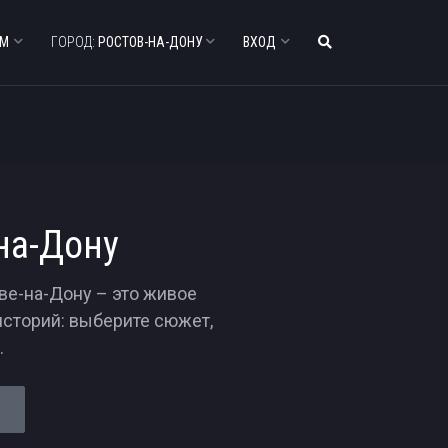
АМ
ГОРОД:
РОСТОВ-НА-ДОНУ
ВХОД
на-Дону
ве-на-Дону – это живое
историй: выберите сюжет,
.
Е