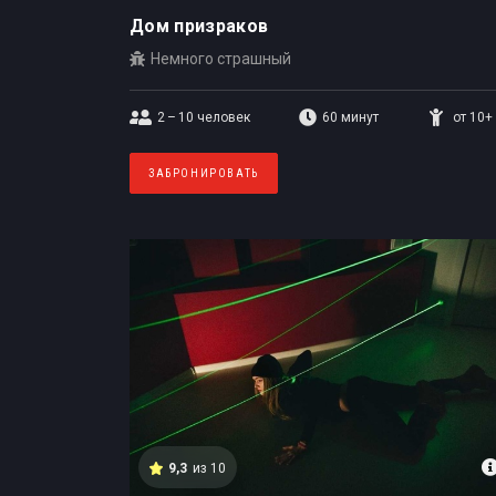
Дом призраков
Немного страшный
2 – 10
человек
60 минут
от 10+
ЗАБРОНИРОВАТЬ
9,3
из 10