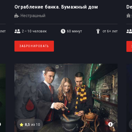
Ограбление банка. Бумажный дом
De
Нестрашный
 лет
2 – 10
человек
60 минут
от 6+ лет
ЗАБРОНИРОВАТЬ
8,5
из 10