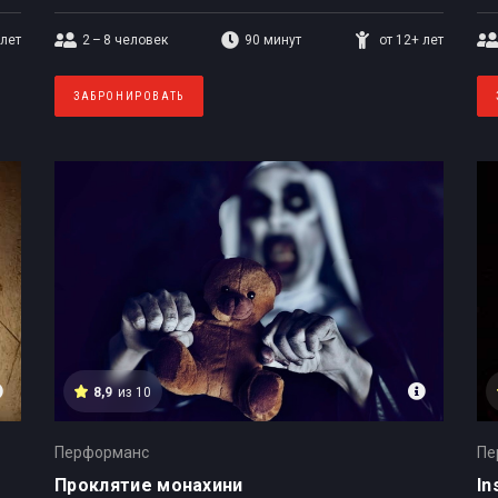
 лет
2 – 8
человек
90 минут
от 12+ лет
ЗАБРОНИРОВАТЬ
8,9
из 10
Перформанс
Пе
Проклятие монахини
In