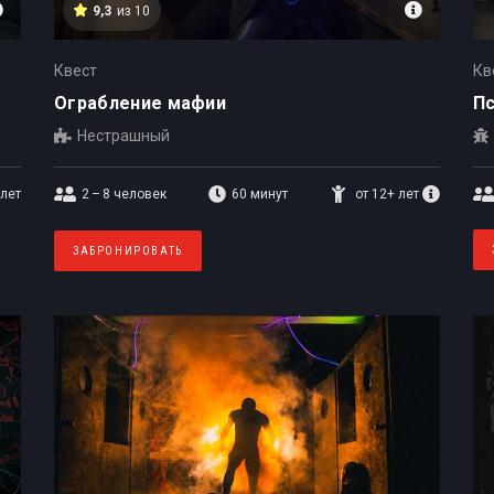
9,3
из 10
Квест
Кв
Ограбление мафии
П
Нестрашный
 лет
2 – 8
человек
60 минут
от 12+ лет
ЗАБРОНИРОВАТЬ