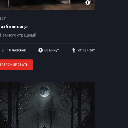
ест
сихбольница
Немного страшный
2 – 10
человек
60 минут
от 12+ лет
ЗАБРОНИРОВАТЬ