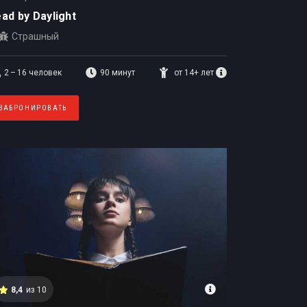
ad by Daylight
Страшный
2 – 16
человек
90 минут
от 14+ лет
ЗАБРОНИРОВАТЬ
8,4
из 10