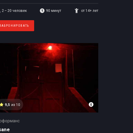
2 – 20
человек
90 минут
от 14+ лет
ЗАБРОНИРОВАТЬ
9,5
из 10
рформанс
sane