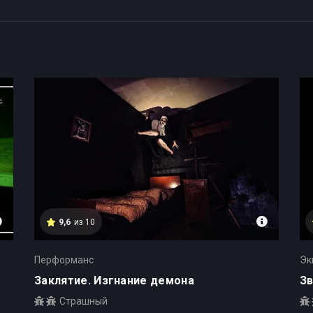
ве-на-Дону
9,6
из 10
Перформанс
Эк
Заклятие. Изгнание демона
Зв
Страшный