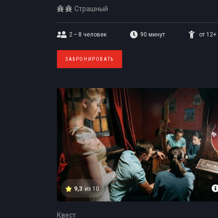
Страшный
2 – 8
человек
90 минут
от 12+
ЗАБРОНИРОВАТЬ
9,3
из 10
Квест