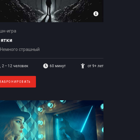
шн-игра
рятки
Немного страшный
2 – 12
человек
60 минут
от 9+ лет
ЗАБРОНИРОВАТЬ