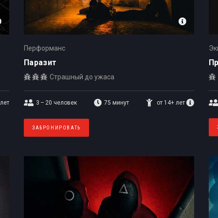
Перформанс
Эк
Паразит
П
Страшный до ужаса
 лет
3 – 20
человек
75 минут
от 14+ лет
ЗАБРОНИРОВАТЬ