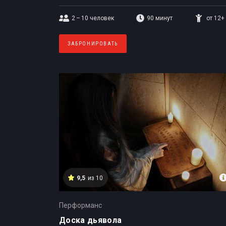
2 – 10
человек
90 минут
от 12+
ЗАБРОНИРОВАТЬ
9,5
из 10
Перформанс
Доска дьявола