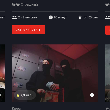
Страшный
 лет
2 – 8
человек
90 минут
от 12+ лет
ЗАБРОНИРОВАТЬ
9,3
из 10
Квест
Эк