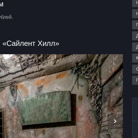
м
блей.
м «Сайлент Хилл»