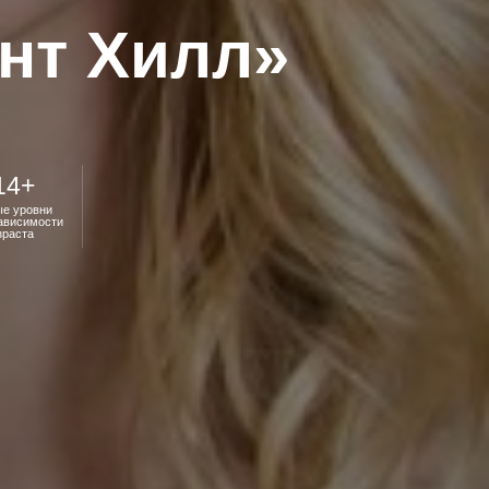
ент Хилл»
14+
ые уровни
зависимости
зраста