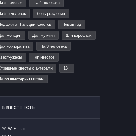
На 5 человек
На 4 человека
На 5-6 человек
День рождения
Подарки от Гильдии Квестов
Новый год
Для женщин
Для мужчин
Для взрослых
Для корпоратива
На 3 человека
Квест-ужасы
Топ квестов
Страшные квесты с актерами
18+
По компьютерным играм
В КВЕСТЕ ЕСТЬ
Wi-Fi:
есть