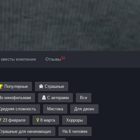
12
 квесты компании
Отзывы
Популярные
Страшные
По кинофильмам
С актерами
Все
Средняя сложность
Мистика
Для двоих
23 февраля
8 марта
Хорроры
Страшные для начинающих
На 6 человек