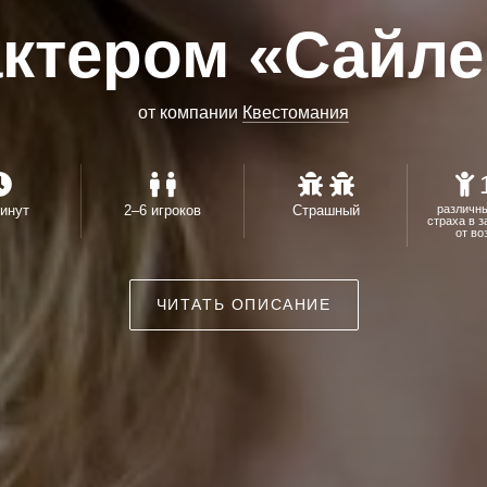
актером «Сайл
от компании
Квестомания
инут
2–6 игроков
Страшный
различн
страха в 
от во
ЧИТАТЬ ОПИСАНИЕ