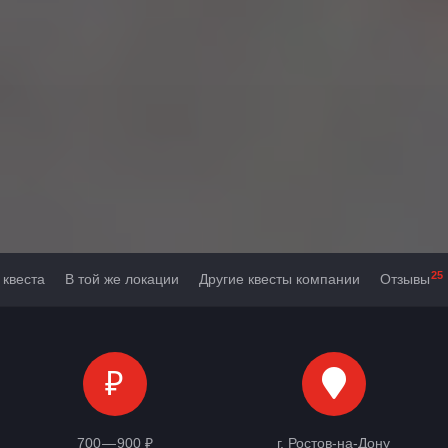
25
 квеста
В той же локации
Другие квесты компании
Отзывы
₽
700 — 900 ₽
г. Ростов-на-Дону