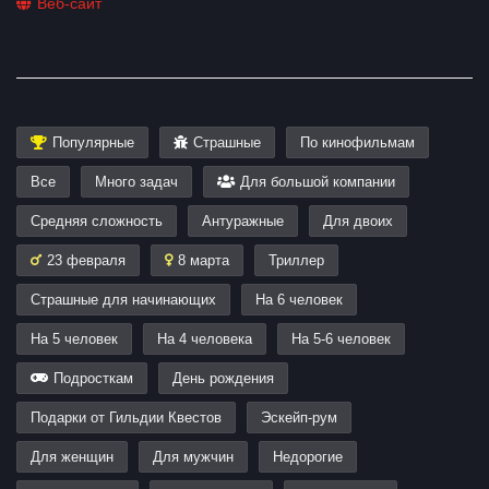
Веб-сайт
Популярные
Страшные
По кинофильмам
Все
Много задач
Для большой компании
Средняя сложность
Антуражные
Для двоих
23 февраля
8 марта
Триллер
Страшные для начинающих
На 6 человек
На 5 человек
На 4 человека
На 5-6 человек
Подросткам
День рождения
Подарки от Гильдии Квестов
Эскейп-рум
Для женщин
Для мужчин
Недорогие