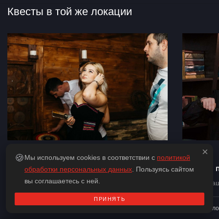
Квесты в той же локации
×
Квест
Квест
🍪
Мы используем cookies в соответствии с
политикой
Код да Винчи
Гарри и 
обработки персональных данных
. Пользуясь сайтом
вы соглашаетесь с ней.
Нестрашный
Нестра
ПРИНЯТЬ
2 – 6
человек
60 минут
от 14+ лет
2 – 6
чело