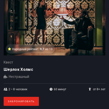
Народный рейтинг:
9,7
из 10
Квест
Шерлок Холмс
Нестрашный
2 – 8
человек
60 минут
от 8+ лет
ЗАБРОНИРОВАТЬ