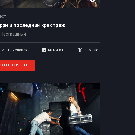
ест
рри и последний крестраж
Нестрашный
2 – 10
человек
60 минут
от 6+ лет
ЗАБРОНИРОВАТЬ