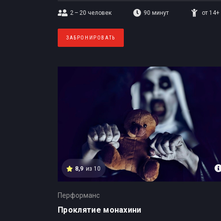
2 – 20
человек
90 минут
от 14+
ЗАБРОНИРОВАТЬ
8,9
из 10
Перформанс
Проклятие монахини