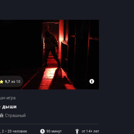
9,7
из 10
шн-игра
е дыши
Страшный
2 – 20
человек
90 минут
от 14+ лет