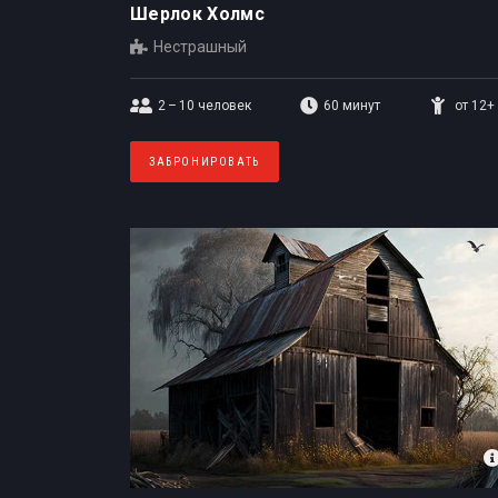
Шерлок Холмс
Нестрашный
2 – 10
человек
60 минут
от 12+
ЗАБРОНИРОВАТЬ