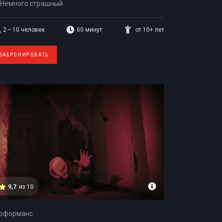
Немного страшный
2 – 10
человек
60 минут
от 10+ лет
ЗАБРОНИРОВАТЬ
9,7
из 10
рформанс