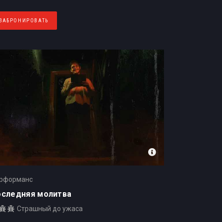
ЗАБРОНИРОВАТЬ
рформанс
оследняя молитва
Страшный до ужаса