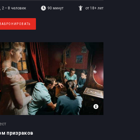
2 – 8
человек
90 минут
от 18+ лет
ЗАБРОНИРОВАТЬ
ест
ом призраков