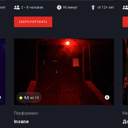
 лет
2 – 8
человек
90 минут
от 12+ лет
ЗАБРОНИРОВАТЬ
9,5
из 10
Перформанс
Кв
Insane
Д