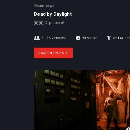
Экшн-игра
Dead by Daylight
Страшный
2 – 16
человек
90 минут
от 14+ лет
ЗАБРОНИРОВАТЬ