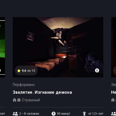
9,6
из 10
Перформанс
Эк
Заклятие. Изгнание демона
Н
Страшный
 лет
2 – 8
человек
90 минут
от 12+ лет