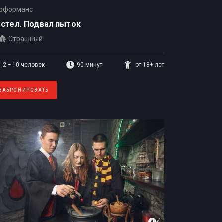
рформанс
стел. Подвал пыток
Страшный
2 – 10
человек
90 минут
от 18+ лет
ЗАБРОНИРОВАТЬ