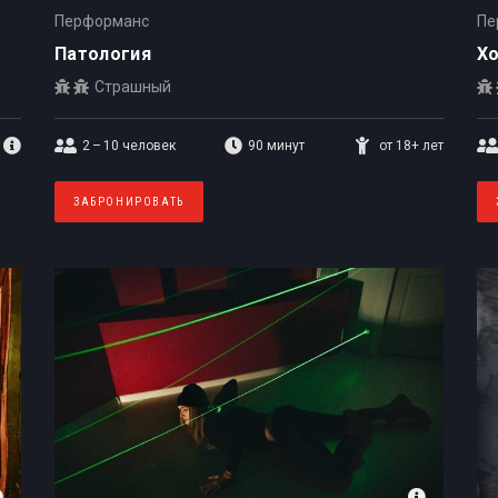
Перформанс
Пе
Патология
Хо
Страшный
2 – 10
человек
90 минут
от 18+ лет
ЗАБРОНИРОВАТЬ