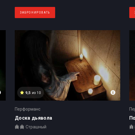
ЗАБРОНИРОВАТЬ
9,5
из 10
Перформанс
Пе
Доска дьявола
П
Страшный