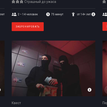
Страшный до ужаса
 лет
2 – 14
человек
75 минут
от 14+ лет
ЗАБРОНИРОВАТЬ
Квест
Пе