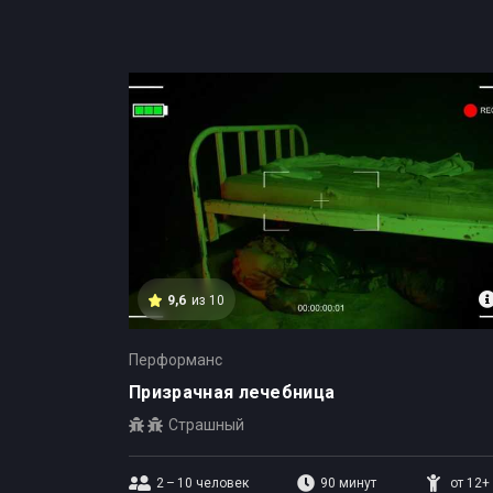
Квесты в Ростове-на-Дону
9,6
из 10
Перформанс
Призрачная лечебница
Страшный
2 – 10
человек
90 минут
от 12+